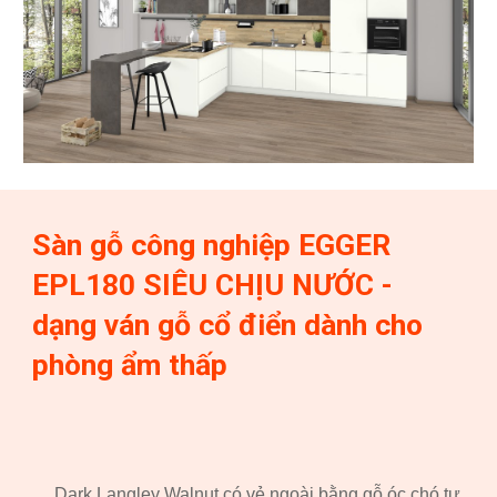
Sàn gỗ công nghiệp EGGER
EPL1
80
SIÊU CHỊU NƯỚC -
dạng ván gỗ cổ điển dành cho
phòng ẩm thấp
Dark Langley Walnut có vẻ ngoài bằng gỗ óc chó tự