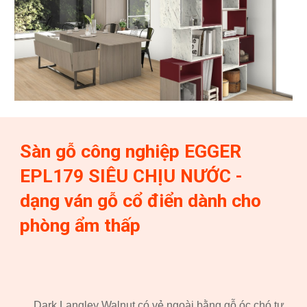
Sàn gỗ công nghiệp EGGER
EPL17
9
SIÊU CHỊU NƯỚC -
dạng ván gỗ cổ điển dành cho
phòng ẩm thấp
Dark Langley Walnut có vẻ ngoài bằng gỗ óc chó tự