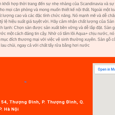
 khối hợp thời trang đến sự nhẹ nhàng của Scandinavia và sự s
cho mọi căn phòng và mong muốn thiết kế nội thất. Ngoài một lo
ất lượng cao và các đặc tính chức năng. Nó mạnh mẽ và dễ chăm
tỷ lệ hiệu suất giá tuyệt vời. Hãy cảm nhận chất lượng của Sàn
ch lạnh: Chọn sàn được sản xuất bền vững và dễ lắp đặt. Sàn 
nước một cách đáng tin cậy. Nhờ có tấm lõi Aqua+ chịu nước, n
ho mục đích thương mại với việc vệ sinh thường xuyên. Sàn gỗ 
ễ lau chùi, ngay cả với chất tẩy rửa bằng hơi nước
54, Thượng Đình, P. Thượng Đình, Q.
P. Hà Nội