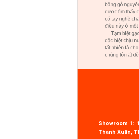
bằng gỗ nguyên
được tìm thấy 
có tay nghề ch
điều này ở một 
Tạm biệt gạ
đặc biệt chịu 
tất nhiên là c
chúng tôi rất d
Showroom 1: 1
Thanh Xuân, T