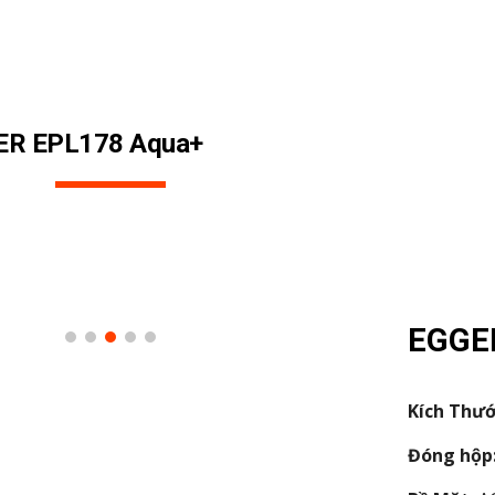
ip to main content
Skip to navigat
ER EPL
178
Aqua+
EGGE
Kích Thướ
Đóng hộp