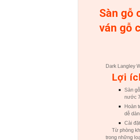
Sàn gỗ 
ván gỗ 
Dark Langley W
Lợi í
Sàn gỗ
nước 7
Hoàn t
dễ dàn
Cài đặ
Từ phòng kh
trong những loạ