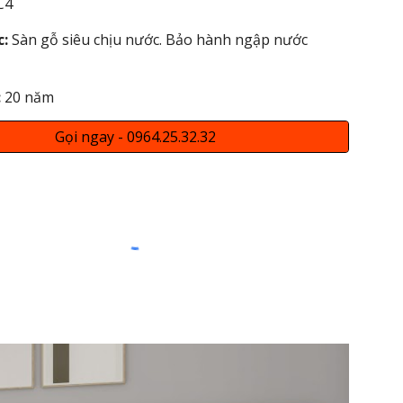
C4
c:
Sàn gỗ siêu chịu nước. Bảo hành ngập nước
:
20 năm
Gọi ngay - 0964.25.32.32