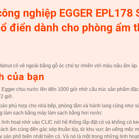
công nghiệp EGGER EPL
178
S
cổ điển dành cho phòng ẩm 
alnut có vẻ ngoài bằng gỗ óc chó tự nhiên với màu nâu ấm áp.
ch của bạn
 Egger chịu nước lên đến 1000 giờ nhờ cấu trúc sản phẩm đặc 
2 giờ.
oàn phù hợp cho nhà bếp, phòng tắm và hành lang cũng như s
g làm sạch bằng máy làm sạch bằng hơi nước
t linh hoạt nhờ vào CLIC nó! hệ thống lắp đặt có và không có k
ách ấm cúng đến gác xép thuần túy, từ khu vực ăn uống mộc m
i sàn phổ biến nhất hiện có. Và nó là một trong những linh hoạ