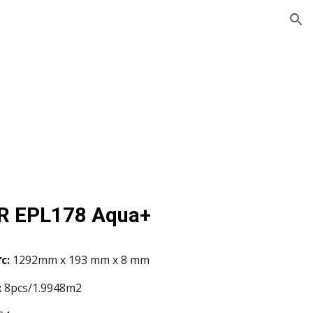
ion
R EPL
178
Aqua+
c:
1292mm x 193 mm x 8 mm
:
8pcs/1.9948m2