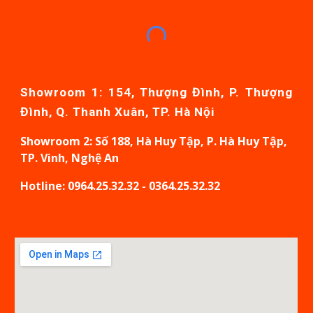
Showroom 1: 154, Thượng Đình, P. Thượng
Đình, Q. Thanh Xuân, TP. Hà Nội
Showroom
2: Số 188, Hà Huy Tập, P. Hà Huy Tập,
TP. Vinh, Nghệ An
Hotline: 0964.25.32.32 - 0364.25.32.32