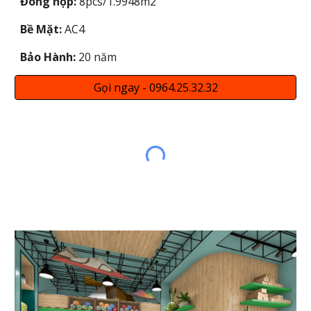
Đóng hộp:
8pcs/1.9948m2
Bề Mặt:
AC4
Bảo Hành:
20 năm
Gọi ngay - 0964.25.32.32