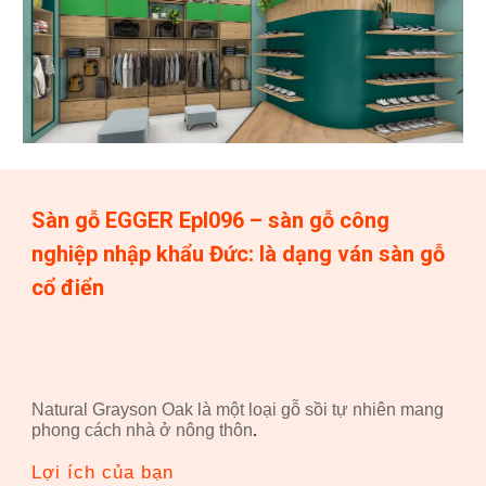
Sàn gỗ EGGER Epl0
96
– sàn gỗ công
nghiệp nhập khẩu Đức: là dạng ván sàn gỗ
cổ điển
Natural Grayson Oak là một loại gỗ sồi tự nhiên mang
phong cách nhà ở nông thôn
.
Lợi ích của bạn