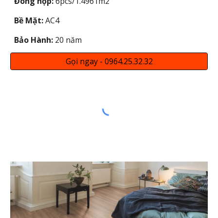
Đóng hộp:
6pcs/1.4961m2
Bề Mặt:
AC4
Bảo Hành:
20 năm
Gọi ngay - 0964.25.32.32