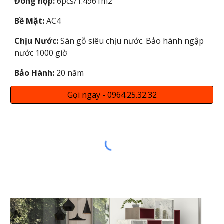
Đóng hộp:
6
pcs/1.
4961
m2
Bề Mặt:
AC4
Chịu Nước:
Sàn gỗ siêu chịu nước. Bảo hành ngập
nước 1000 giờ
Bảo Hành:
20 năm
Gọi ngay - 0964.25.32.32