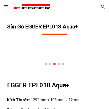
Skip to main content
Skip to navigation
Sàn Gỗ EGGER EPL
018
Aqua+
EGGER EPL
018
Aqua+
Kích Thước:
1292mm x 193 mm x
12
mm