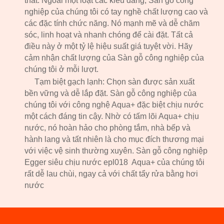
thất. Ngoài một loạt các kiểu dáng, Sàn gỗ công
nghiệp của chúng tôi có tay nghề chất lượng cao và
các đặc tính chức năng. Nó mạnh mẽ và dễ chăm
sóc, linh hoạt và nhanh chóng để cài đặt. Tất cả
điều này ở một tỷ lệ hiệu suất giá tuyệt vời. Hãy
cảm nhận chất lượng của Sàn gỗ công nghiệp của
chúng tôi ở mỗi lượt.
Tạm biệt gạch lạnh: Chọn sàn được sản xuất
bền vững và dễ lắp đặt. Sàn gỗ công nghiệp của
chúng tôi với công nghệ Aqua+ đặc biệt chịu nước
một cách đáng tin cậy. Nhờ có tấm lõi Aqua+ chịu
nước, nó hoàn hảo cho phòng tắm, nhà bếp và
hành lang và tất nhiên là cho mục đích thương mại
với việc vệ sinh thường xuyên. Sàn gỗ công nghiệp
Egger siêu chịu nước epl
018
Aqua+ của chúng tôi
rất dễ lau chùi, ngay cả với chất tẩy rửa bằng hơi
nước