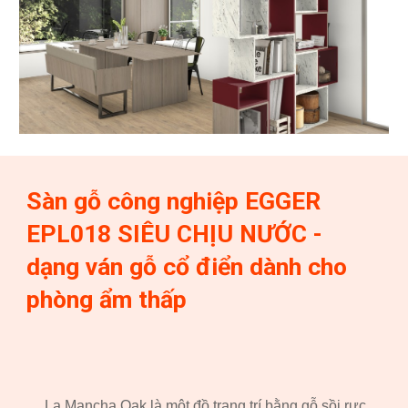
Sàn gỗ công nghiệp EGGER
EPL
018
SIÊU CHỊU NƯỚC -
dạng ván gỗ cổ điển dành cho
phòng ẩm thấp
La Mancha Oak là một đồ trang trí bằng gỗ sồi rực